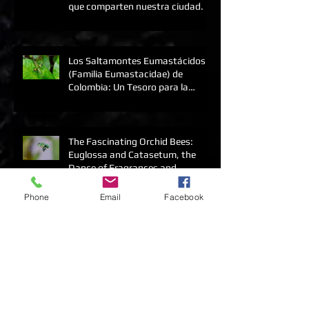
Gavilán o Paloma: mitos y
realidades de dos de las rapaces
que comparten nuestra ciudad.
Los Saltamontes Eumastácidos
(Familia Eumastacidae) de
Colombia: Un Tesoro para la
Macrofotografía.
The Fascinating Orchid Bees:
Euglossa and Catasetum, the
Dance of Fragrances and
Phone
Email
Facebook
Pollinaria
Las Fascinantes Abejas de las
Orquídeas: Euglossa y
Catasetum, la Danza de las
Fragancias y los Polinarios