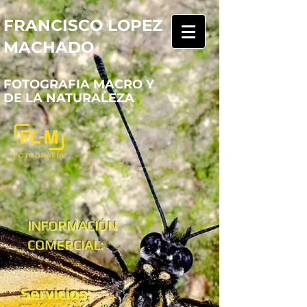
FRANCISCO LOPEZ
MACHADO
FOTOGRAFIA MACRO Y
DE LA NATURALEZA
INFORMACIÓN
COMERCIAL:
Servicios: