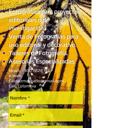
Fotografías para proyectos
editoriales o de
investigación.
Venta de Fotografías para
uso editorial y decorativo.
Talleres de Fotografía.
Asesorías Especializadas.
Movil:
300 7828766
e-mail:
f.lopezmachado@gmail.com
Cali, Colombia