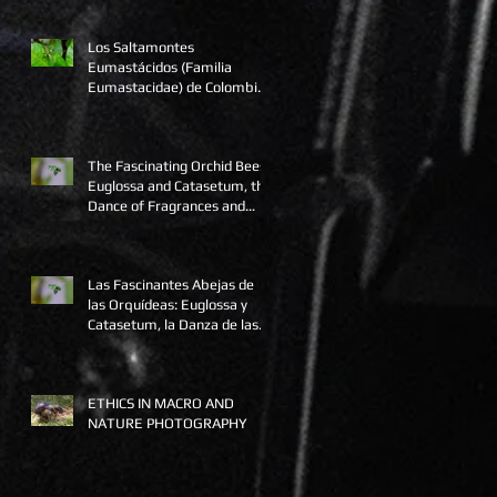
Los Saltamontes
Eumastácidos (Familia
Eumastacidae) de Colombia:
Un Tesoro para la
Macrofotografía.
The Fascinating Orchid Bees:
Euglossa and Catasetum, the
Dance of Fragrances and
Pollinaria
Las Fascinantes Abejas de
las Orquídeas: Euglossa y
Catasetum, la Danza de las
Fragancias y los Polinarios
ETHICS IN MACRO AND
NATURE PHOTOGRAPHY