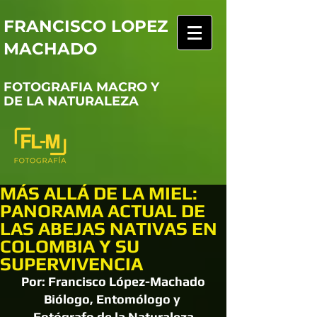
FRANCISCO LOPEZ
MACHADO
FOTOGRAFIA MACRO Y
DE LA NATURALEZA
MÁS ALLÁ DE LA MIEL:
PANORAMA ACTUAL DE
LAS ABEJAS NATIVAS EN
COLOMBIA Y SU
SUPERVIVENCIA
Por: Francisco López-Machado
Biólogo, Entomólogo y 
Fotógrafo de la Naturaleza