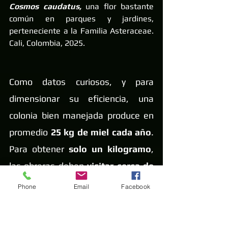
Cosmos caudatus, 
una flor bastante 
común en parques y jardines, 
perteneciente a la Familia Asteraceae. 
Cali, Colombia, 2025.
Como datos curiosos, y para 
dimensionar su eficiencia, una 
colonia bien manejada produce en 
promedio
 25 kg de miel cada año
. 
Para obtener 
solo un kilogramo
, 
las obreras deben 
visitar cerca de 
2,7 millones de flores y recorrer 
Phone
Email
Facebook
unos 80 000 km en vuelos de 
forrajeo, 
lo que es el equivalente a 