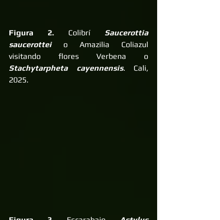
Figura 2.
 Colibrí 
Saucerottia 
saucerottei
 o Amazilia Coliazul 
visitando flores Verbena o 
Stachytarpheta cayennensis
. Cali, 
2025.
Figura 3
 Escarabajo 
Astylus 